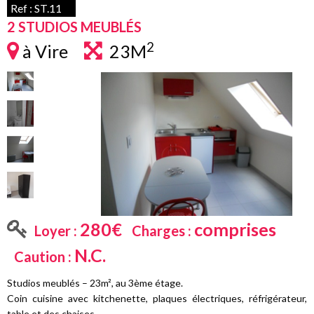
Panneau de gestion des cookies
Ref : ST.11
2 STUDIOS MEUBLÉS
2
à Vire
23M
280€
comprises
Loyer :
Charges :
N.C.
Caution :
Studios meublés – 23m², au 3ème étage.
Coin cuisine avec kitchenette, plaques électriques, réfrigérateur,
table et des chaises.